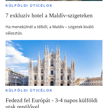
KÜLFÖLDI ÚTICÉLOK
7 exkluzív hotel a Maldív-szigeteken
Ha menekülnél a télből, a Maldív – szigetek kiváló
választás.
KÜLFÖLDI ÚTICÉLOK
Fedezd fel Európát - 3-4 napos külföldi
utak repülővel