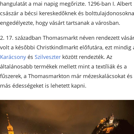
hangulatát a mai napig megőrizte. 1296-ban I. Albert
császár a bécsi kereskedőknek és bolttulajdonosokn
engedélyezte, hogy vásárt tartsanak a városban.
2. 17. században Thomasmarkt néven rendezett vásá
volt a későbbi Christkindlmarkt előfutára, ezt mindig 
Karácsony
és
Szilveszter
között rendezték. Az
általánosabb termékek mellett mint a textíliák és a
fűszerek, a Thomasmarkton már mézeskalácsokat és
más édességeket is lehetett kapni.