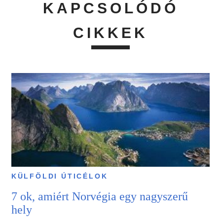
KAPCSOLÓDÓ
CIKKEK
KÜLFÖLDI ÚTICÉLOK
7 ok, amiért Norvégia egy nagyszerű
hely