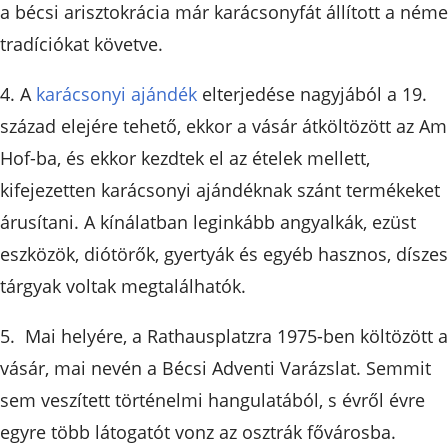
a bécsi arisztokrácia már karácsonyfát állított a néme
tradíciókat követve.
4. A
karácsonyi ajándék
elterjedése nagyjából a 19.
század elejére tehető, ekkor a vásár átköltözött az Am
Hof-ba, és ekkor kezdtek el az ételek mellett,
kifejezetten karácsonyi ajándéknak szánt termékeket
árusítani. A kínálatban leginkább angyalkák, ezüst
eszközök, diótörők, gyertyák és egyéb hasznos, díszes
tárgyak voltak megtalálhatók.
5. Mai helyére, a Rathausplatzra 1975-ben költözött a
vásár, mai nevén a Bécsi Adventi Varázslat. Semmit
sem veszített történelmi hangulatából, s évről évre
egyre több látogatót vonz az osztrák fővárosba.