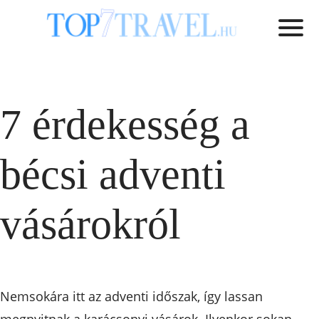
7 érdekesség a
bécsi adventi
vásárokról
Nemsokára itt az adventi időszak, így lassan
megnyitnak a karácsonyi vásárok. Ilyenkor sokan