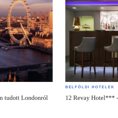
BELFÖLDI HOTELEK
m tudott Londonról
12 Revay Hotel*** -