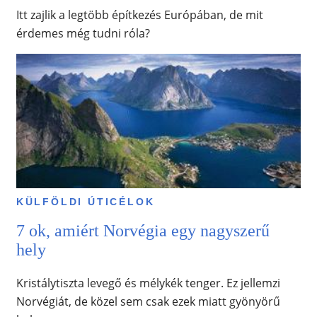
Itt zajlik a legtöbb építkezés Európában, de mit
érdemes még tudni róla?
KÜLFÖLDI ÚTICÉLOK
7 ok, amiért Norvégia egy nagyszerű
hely
Kristálytiszta levegő és mélykék tenger. Ez jellemzi
Norvégiát, de közel sem csak ezek miatt gyönyörű