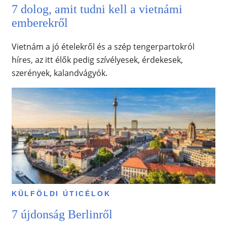
7 dolog, amit tudni kell a vietnámi
emberekről
Vietnám a jó ételekről és a szép tengerpartokról
híres, az itt élők pedig szívélyesek, érdekesek,
szerények, kalandvágyók.
KÜLFÖLDI ÚTICÉLOK
7 újdonság Berlinről