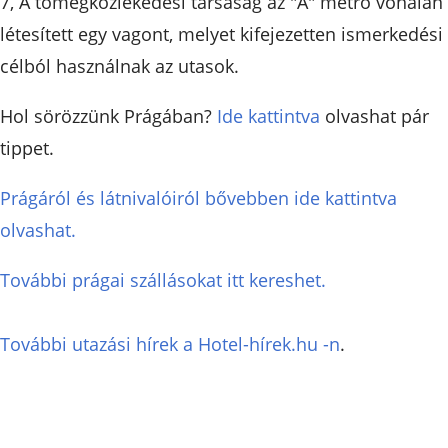
7, A tömegközlekedési társaság az "A" metro vonalán
létesített egy vagont, melyet kifejezetten ismerkedési
célból használnak az utasok.
Hol sörözzünk Prágában?
Ide kattintva
olvashat pár
tippet.
Prágáról és látnivalóiról bővebben ide kattintva
olvashat.
További prágai szállásokat itt kereshet.
További utazási hírek a Hotel-hírek.hu -n
.