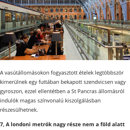
A vasútállomásokon fogyasztott ételek legtöbbször
kimerülnek egy futtában bekapott szendvicsen vagy
gyroszon, ezzel ellentétben a St Pancras állomásról
indulók magas színvonalú kiszolgálásban
részesülhetnek.
7, A londoni metrók nagy része nem a föld alatt