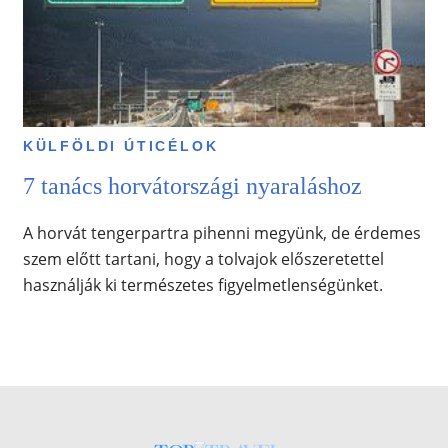
KÜLFÖLDI ÚTICÉLOK
7 tanács horvátországi nyaraláshoz
A horvát tengerpartra pihenni megyünk, de érdemes
szem előtt tartani, hogy a tolvajok előszeretettel
használják ki természetes figyelmetlenségünket.