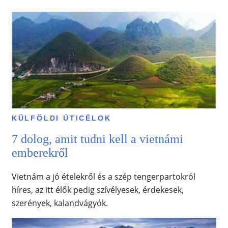
KÜLFÖLDI ÚTICÉLOK
7 dolog, amit tudni kell a vietnámi
emberekről
Vietnám a jó ételekről és a szép tengerpartokról
híres, az itt élők pedig szívélyesek, érdekesek,
szerények, kalandvágyók.