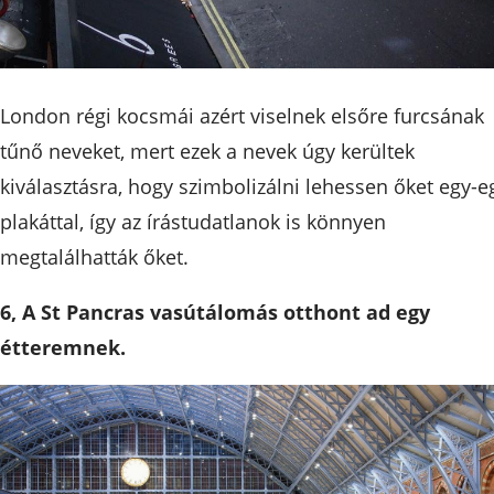
London régi kocsmái azért viselnek elsőre furcsának
tűnő neveket, mert ezek a nevek úgy kerültek
kiválasztásra, hogy szimbolizálni lehessen őket egy-e
plakáttal, így az írástudatlanok is könnyen
megtalálhatták őket.
6, A St Pancras vasútálomás otthont ad egy
étteremnek.