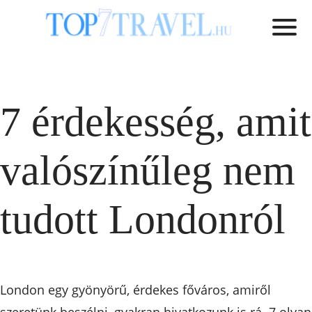
7 érdekesség, amit
valószínűleg nem
tudott Londonról
London egy gyönyörű, érdekes főváros, amiről
szeretünk beszélni, gyakran hivatkozunk is rá. 7 olyan